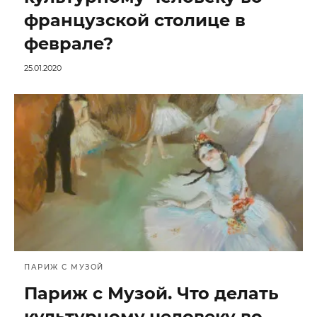
французской столице в
феврале?
25.01.2020
ПАРИЖ С МУЗОЙ
Париж с Музой. Что делать
культурному человеку во