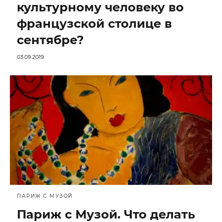
культурному человеку во
французской столице в
сентябре?
03.09.2019
ПАРИЖ С МУЗОЙ
Париж с Музой. Что делать