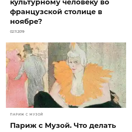
культурному человеку во
французской столице в
ноябре?
02.11.2019
ПАРИЖ С МУЗОЙ
Париж с Музой. Что делать