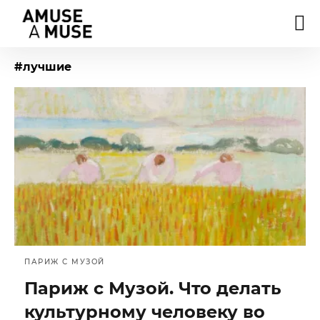
#лучшие
ПАРИЖ С МУЗОЙ
Париж с Музой. Что делать
культурному человеку во