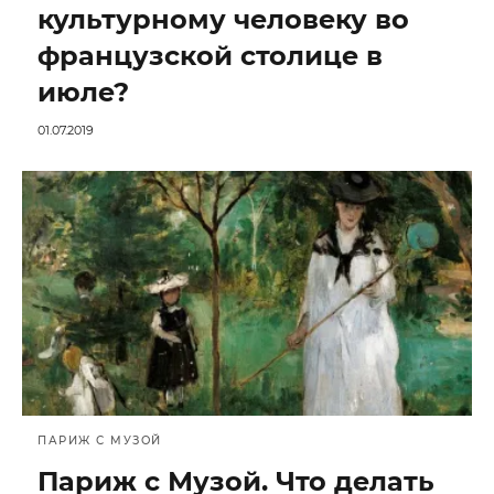
культурному человеку во
французской столице в
июле?
01.07.2019
ПАРИЖ С МУЗОЙ
Париж с Музой. Что делать