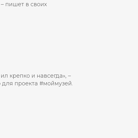
 – пишет в своих
л крепко и навсегда», –
о для проекта #моймузей.