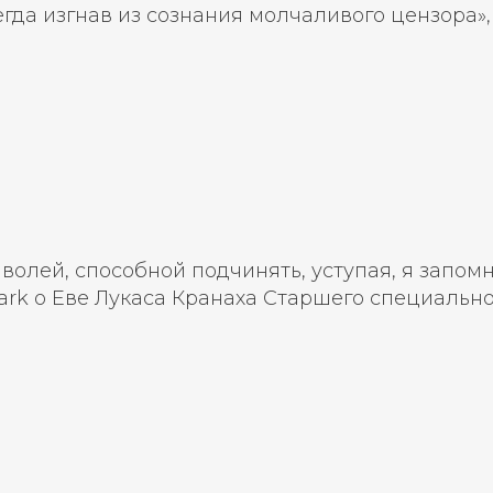
гда изгнав из сознания молчаливого цензора»,
олей, способной подчинять, уступая, я запомни
Park о Еве Лукаса Кранаха Старшего специальн