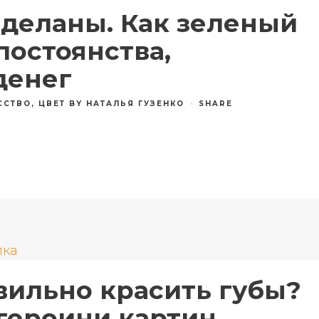
сделаны. Как зеленый
постоянства,
денег
ССТВО
,
ЦВЕТ
BY
НАТАЛЬЯ ГУЗЕНКО
SHARE
вильно красить губы?
героини картин