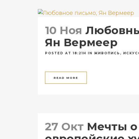
10 Ноя
Любовны
Ян Вермеер
POSTED AT 18:21H
IN
ЖИВОПИСЬ
,
ИСКУС
READ MORE
27 Окт
Мечты о 
европейские ху