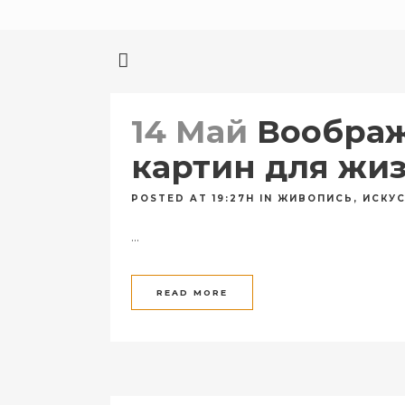
14 Май
Воображ
картин для жиз
POSTED AT 19:27H
IN
ЖИВОПИСЬ
,
ИСКУ
...
READ MORE