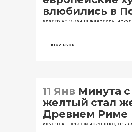
влюбились в П
POSTED AT 15:35H
IN
ЖИВОПИСЬ
,
ИСКУС
READ MORE
11 Янв
Минута с 
желтый стал ж
Древнем Риме
POSTED AT 10:19H
IN
ИСКУССТВО
,
ОБРА