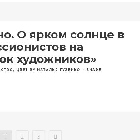
о. О ярком солнце в
ссионистов на
ток художников»
ССТВО
,
ЦВЕТ
BY
НАТАЛЬЯ ГУЗЕНКО
SHARE
1
2
3