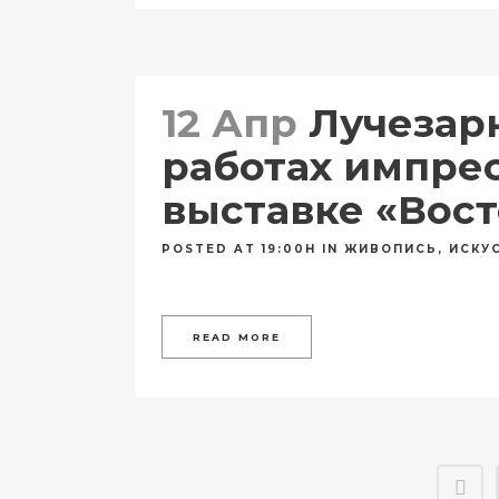
12 Апр
Лучезарн
работах импре
выставке «Вос
POSTED AT 19:00H
IN
ЖИВОПИСЬ
,
ИСКУ
READ MORE