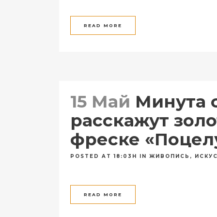
READ MORE
15 Май
Минута с
расскажут золо
фреске «Поцел
POSTED AT 18:03H
IN
ЖИВОПИСЬ
,
ИСКУ
READ MORE