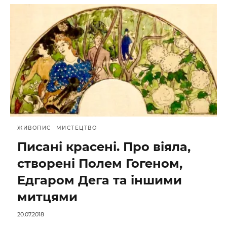
ЖИВОПИС
МИСТЕЦТВО
Писані красені. Про віяла,
створені Полем Гогеном,
Едгаром Дега та іншими
митцями
20.07.2018