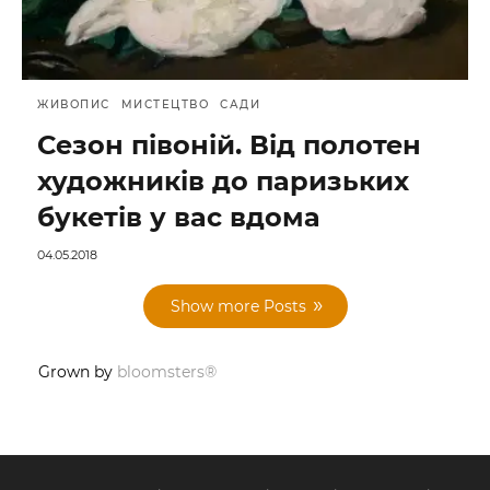
ЖИВОПИС
МИСТЕЦТВО
САДИ
Сезон півоній. Від полотен
художників до паризьких
букетів у вас вдома
04.05.2018
Show more Posts
Grown by
bloomsters®