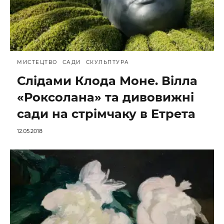
МИСТЕЦТВО
САДИ
СКУЛЬПТУРА
Слідами Клода Моне. Вілла
«Роксолана» та дивовижні
сади на стрімчаку в Етрета
12.05.2018