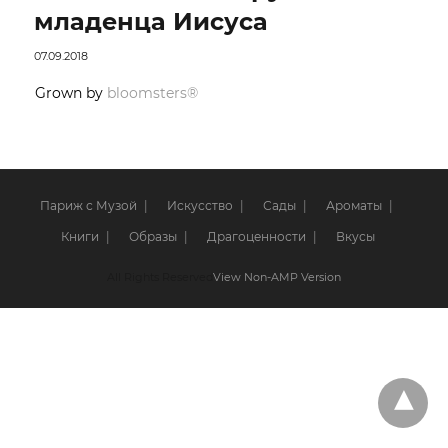
младенца Иисуса
07.09.2018
Grown by
bloomsters®
Париж с Музой
Искусство
Сады
Ароматы
Книги
Образы
Драгоценности
Вкусы
All Rights Reserved
View Non-AMP Version