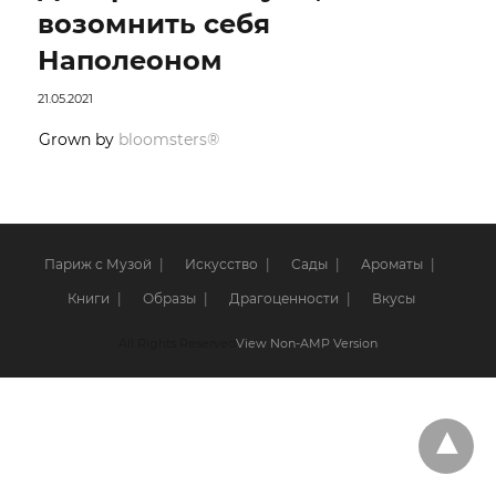
возомнить себя
Наполеоном
21.05.2021
Grown by
bloomsters®
Париж с Музой
Искусство
Сады
Ароматы
Книги
Образы
Драгоценности
Вкусы
All Rights Reserved
View Non-AMP Version