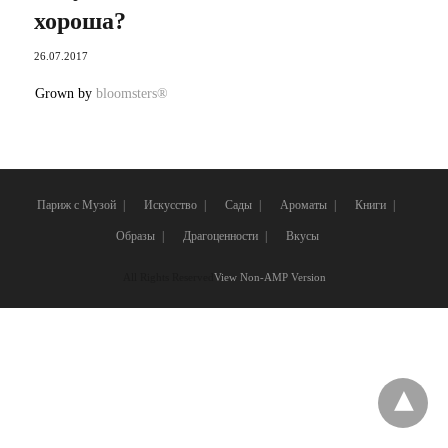
хороша?
26.07.2017
Grown by
bloomsters®
Париж с Музой
Искусство
Сады
Ароматы
Книги
Образы
Драгоценности
Вкусы
All Rights Reserved
View Non-AMP Version