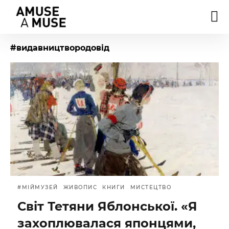
#видавництвородовід
#МІЙМУЗЕЙ
ЖИВОПИС
КНИГИ
МИСТЕЦТВО
Світ Тетяни Яблонської. «Я
захоплювалася японцями,