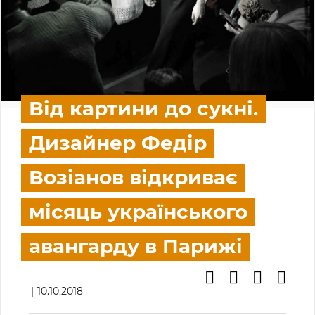
Від картини до сукні.
Дизайнер Федір
Возіанов відкриває
місяць українського
авангарду в Парижі
10.10.2018