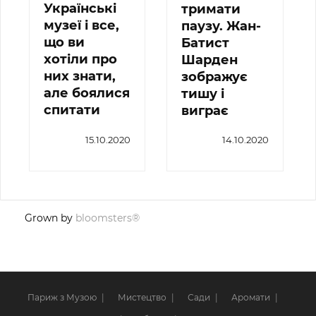
Українські
тримати
музеї і все,
паузу. Жан-
що ви
Батист
хотіли про
Шарден
них знати,
зображує
але боялися
тишу і
спитати
виграє
15.10.2020
14.10.2020
Grown by
bloomsters®
Париж з Музою
Мистецтво
Сади
Аромати