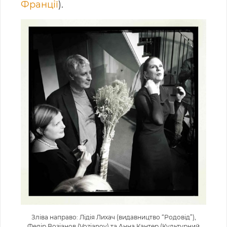
Франції
).
Зліва направо: Лідія Лихач (видавництво “Родовід”),
Федір Возіанов (Vozianov) та Анна Кантер (Культурний