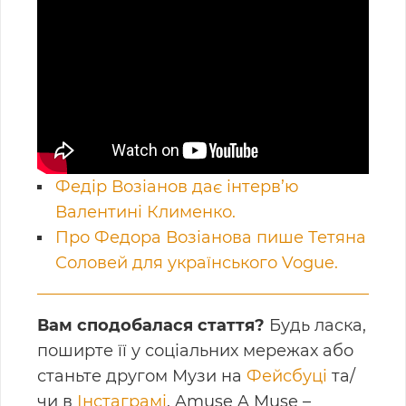
Федір Возіанов дає інтерв’ю
Валентині Клименко.
Про Федoра Возіанова пише Тетяна
Соловей для українського Vogue.
Вам сподобалася стаття?
Будь ласка,
поширте її у соціальних мережах або
станьте другом Музи на
Фейсбуці
та/
чи в
Інстаграмі
. Amuse A Muse –