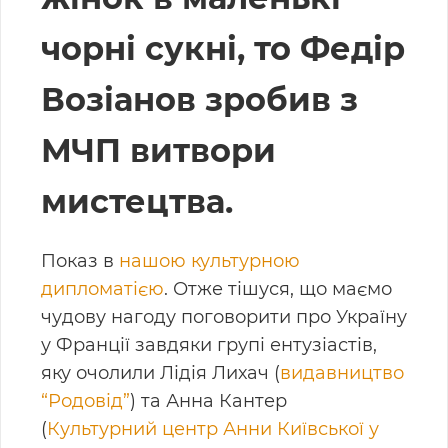
чорні сукні, то Федір
Возіанов зробив з
МЧП витвори
мистецтва.
Показ в
нашою культурною
дипломатією
. Отже тішуся, що маємо
чудову нагоду поговорити про Україну
у Франції завдяки групі ентузіастів,
яку очолили Лідія Лихач (
видавництво
“Родовід”
) та Анна Кантер
(
Культурний центр Анни Київської у