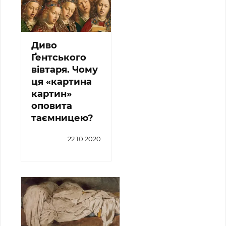
Диво
Ґентського
вівтаря. Чому
ця «картина
картин»
оповита
таємницею?
22.10.2020