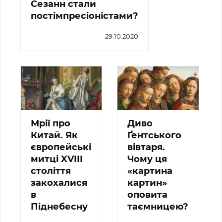
Сезанн стали
постімпресіоністами?
29.10.2020
Мрії про
Диво
Китай. Як
Ґентського
європейські
вівтаря.
митці XVIII
Чому ця
століття
«картина
закохалися
картин»
в
оповита
Піднебесну
таємницею?