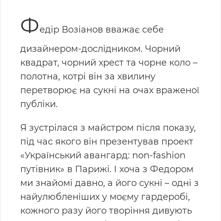
Ф
едір Возіанов вважає себе
дизайнером-дослідником. Чорний
квадрат, чорний хрест та чорне коло –
полотна, котрі він за хвилину
перетворює на сукні на очах враженої
публіки.
Я зустрілася з майстром після показу,
під час якого він презентував проект
«Український авангард: non-fashion
путівник» в Парижі. І хоча з Федором
ми знайомі давно, а його сукні – одні з
найулюбленіших у моєму гардеробі,
кожного разу його творіння дивують