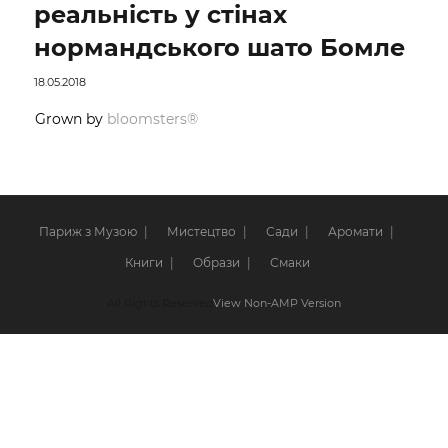
реальність у стінах
нормандського шато Бомле
18.05.2018
Grown by
bloomsters®
Париж з Музою
Мистецтво
Сади
Аромати
Книги
Образи
Смаки
All Rights Reserved
View Non-AMP Version