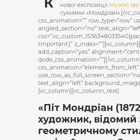
К
нової експозиції
Музею Іва
сукнями «Мондріан».[/vc_co
css_animation=”” row_type=”row” us
angled_section=”no” text_align=”l
css=”.vc_custom_1536348033540{pad
!important;}” z_index=””][vc_column
add_caption=”yes” alignment=”cent
qode_css_animation=””][/vc_column]
css_animation=”element_from_left”
use_row_as_full_screen_section=”no
text_align=”left” background_image
[vc_column][vc_column_text]
«Піт Мондріан (187
художник, відомий
геометричному сти