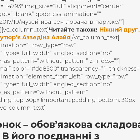
=”14793″ img_size=”full” alignment=”center”
get=”_blank” qode_css_animation=””
/2017/10/музей-ива-сен-лорана-в-париже/”]
][vc_column_text]
Читайте також:
Ніжний друг.
утюр’є Аззедіна Алайя
[/vc_column_text]
nimation=”” row_type=”row”
” type=”full_width” angled_section=”no”
_as_pattern=”without_pattern” z_index=””]
al” color=”#dd8500″ transparency=”1″ thickness=”
nimation=”element_from_left” row_type=”row”
” type=”full_width” angled_section=”no”
e_as_pattern=”without_pattern”
ding-top: 30px !important;padding-bottom: 30px
][vc_column_text]
нок – обов’язкова складов
 В його поєднанні з