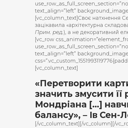
use_row_as_full_screen_section=”no
text_align=”left” background_imag
[vc_column_text]
Своє натхнення С
зацікавила «архітектурна складова 
Прим. ред.
), а не декоративний ел
[vc_row css_animation=”element_fr
use_row_as_full_screen_section=”no
text_align=”left” background_imag
css=”.vc_custom_1551993119776{paddi
[vc_column_text]
«Перетворити карти
значить змусити її 
Мондріана […] навч
балансу», – Ів Сен-
[/vc_column_text][/vc_column][/vc_