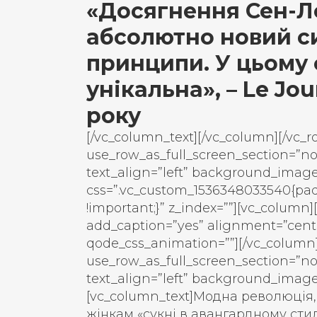
«Досягнення Сен-Ло
абсолютно новий си
принципи. У цьому 
унікальна», – Le Jou
року
[/vc_column_text][/vc_column][/vc_
use_row_as_full_screen_section=”no
text_align=”left” background_imag
css=”.vc_custom_1536348033540{pad
!important;}” z_index=””][vc_column
add_caption=”yes” alignment=”cent
qode_css_animation=””][/vc_column]
use_row_as_full_screen_section=”no
text_align=”left” background_imag
[vc_column_text]
Модна революція,
жінкам «сукні в авангардному стил