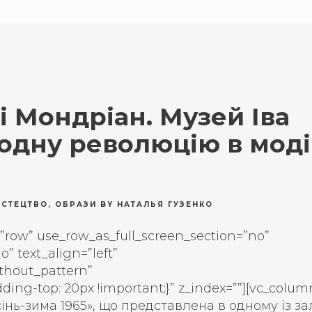
і Мондріан. Музей Іва
одну революцію в моді
СТЕЦТВО
,
ОБРАЗИ
BY
НАТАЛЬЯ ГУЗЕНКО
”row” use_row_as_full_screen_section=”no”
” text_align=”left”
thout_pattern”
ing-top: 20px !important;}” z_index=””][vc_colum
сінь-зима 1965», що представлена в одному із за