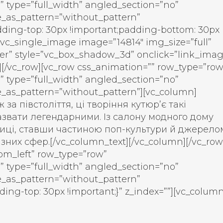
” type=”full_width” angled_section=”no”
e_as_pattern=”without_pattern”
ding-top: 30px !important;padding-bottom: 30px
][vc_single_image image=”14814″ img_size=”full”
er” style=”vc_box_shadow_3d” onclick=”link_imag
[/vc_row][vc_row css_animation=”” row_type=”row
” type=”full_width” angled_section=”no”
e_as_pattern=”without_pattern”][vc_column]
 за півстоліття, ці творіння кутюр’є такі
назвати легендарними. Із салону модного дому
лиці, ставши частиною поп-культури й джерело
ізних сфер.
[/vc_column_text][/vc_column][/vc_row
om_left” row_type=”row”
” type=”full_width” angled_section=”no”
e_as_pattern=”without_pattern”
ng-top: 30px !important;}” z_index=””][vc_column