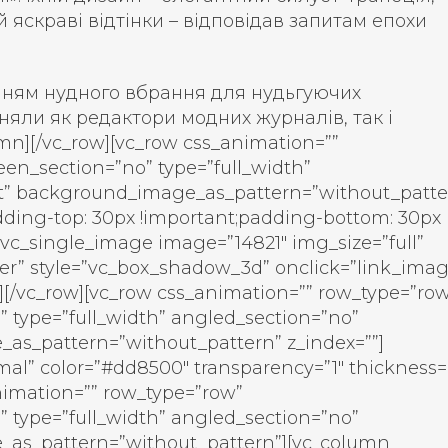
й яскраві відтінки – відповідав запитам епохи
енням нудного вбрання для нудьгуючих
няли як редактори модних журналів, так і
umn][/vc_row][vc_row css_animation=””
een_section=”no” type=”full_width”
eft” background_image_as_pattern=”without_patte
ding-top: 30px !important;padding-bottom: 30px
][vc_single_image image=”14821″ img_size=”full”
er” style=”vc_box_shadow_3d” onclick=”link_imag
[/vc_row][vc_row css_animation=”” row_type=”ro
” type=”full_width” angled_section=”no”
_as_pattern=”without_pattern” z_index=””]
al” color=”#dd8500″ transparency=”1″ thickness=”
nimation=”” row_type=”row”
” type=”full_width” angled_section=”no”
e_as_pattern=”without_pattern”][vc_column