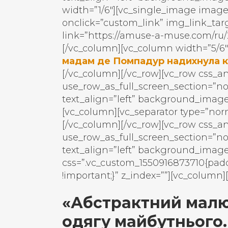
width=”1/6″][vc_single_image image
onclick=”custom_link” img_link_tar
link=”https://amuse-a-muse.com/ru
[/vc_column][vc_column width=”5/6″
мадам де Помпадур надихнула к
[/vc_column][/vc_row][vc_row css_a
use_row_as_full_screen_section=”no
text_align=”left” background_image
[vc_column][vc_separator type=”norm
[/vc_column][/vc_row][vc_row css_a
use_row_as_full_screen_section=”no
text_align=”left” background_imag
css=”.vc_custom_1550916873710{pad
!important;}” z_index=””][vc_column
«Абстрактний малю
одягу майбутнього.