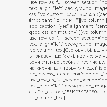
use_row_as_full_screen_section=”no
text_align=”left” background_imag
css=”.vc_custom_1536348033540{pad
!important;}” z_index=””][vc_column
add_caption=”yes” alignment=”cent
qode_css_animation=””][/vc_column]
use_row_as_full_screen_section=”no
text_align=”left” background_imag
[vc_column_text]
Сьогодні, більш ніж
впізнавані, що їх сміливо можна 
вони сміливо зробили крок на ву
натхнення для творчих людей із р
[vc_row css_animation=”element_fr
use_row_as_full_screen_section=”no
text_align=”left” background_imag
css=”.vc_custom_1551993476060{paddi
[vc_column_text]