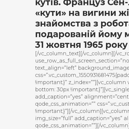
кутів. Француз Сен
«кути» на вигини жі
знайомства з робот
подарованій йому ма
31 жовтня 1965 року
[/vc_column_text][/vc_column][/vc_
use_row_as_full_screen_section=”no
text_align=”left” background_imag
css=”.vc_custom_1550931681475{padd
!important;}” z_index=””][vc_column
bottom: 30px !important;}”][vc_sing
add_caption=”yes” alignment=”cent
qode_css_animation=”” css=”.vc_cu
!important;}”][/vc_column][vc_colu
img_size=”full” add_caption=”yes” 
qode_css_animation=””][/vc_column]