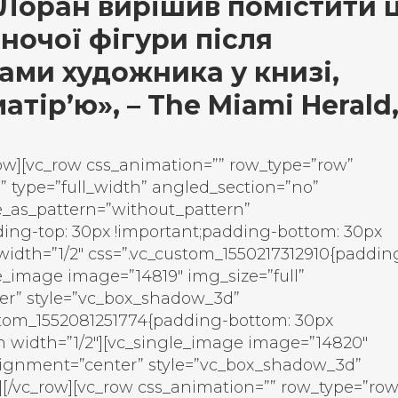
-Лоран вирішив помістити ц
ночої фігури після
ами художника у книзі,
тір’ю», – The Miami Herald
row][vc_row css_animation=”” row_type=”row”
” type=”full_width” angled_section=”no”
e_as_pattern=”without_pattern”
ing-top: 30px !important;padding-bottom: 30px
 width=”1/2″ css=”.vc_custom_1550217312910{paddin
le_image image=”14819″ img_size=”full”
er” style=”vc_box_shadow_3d”
stom_1552081251774{padding-bottom: 30px
mn width=”1/2″][vc_single_image image=”14820″
alignment=”center” style=”vc_box_shadow_3d”
[/vc_row][vc_row css_animation=”” row_type=”row