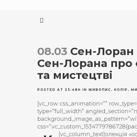
08.03
Сен-Лоран 
Сен-Лорана про 
та мистецтві
POSTED AT 23:48H
IN
ЖИВОПИС
,
КОЛІР
,
МИ
[vc_row css_animation=”” row_type=
type=”full_width” angled_section=”no
background_image_as_pattern=”wi
css=”.vc_custom_1534779786728{padd
[vc_column_text]
олекція «о