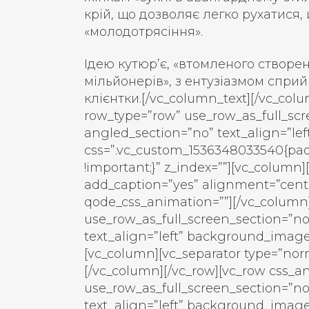
крій, що дозволяє легко рухатися, 
«молодотрясіння».
Ідею кутюр’є, «втомленого створ
мільйонерів», з ентузіазмом сприй
клієнтки.
[/vc_column_text][/vc_col
row_type=”row” use_row_as_full_scr
angled_section=”no” text_align=”l
css=”.vc_custom_1536348033540{pad
!important;}” z_index=””][vc_column
add_caption=”yes” alignment=”cent
qode_css_animation=””][/vc_column]
use_row_as_full_screen_section=”no
text_align=”left” background_image
[vc_column][vc_separator type=”norm
[/vc_column][/vc_row][vc_row css_a
use_row_as_full_screen_section=”no
text_align=”left” background_imag