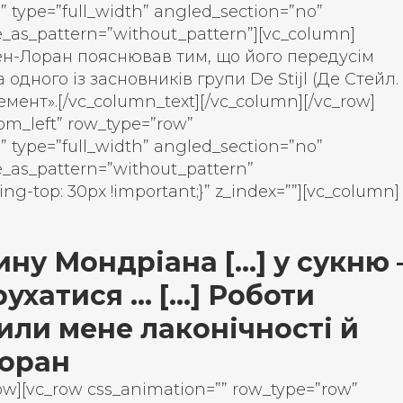
” type=”full_width” angled_section=”no”
e_as_pattern=”without_pattern”][vc_column]
ен-Лоран пояснював тим, що його передусім
одного із засновників групи De Stijl (Де Стейл. 
емент».
[/vc_column_text][/vc_column][/vc_row]
om_left” row_type=”row”
” type=”full_width” angled_section=”no”
e_as_pattern=”without_pattern”
ng-top: 30px !important;}” z_index=””][vc_column]
ну Мондріана […] у сукню 
рухатися … […] Роботи
или мене лаконічності й
Лоран
row][vc_row css_animation=”” row_type=”row”