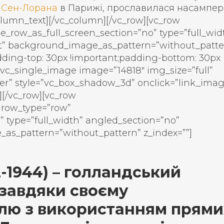
 Сен-Лорана
в Парижі, прославилася насампе
lumn_text][/vc_column][/vc_row][vc_row
e_row_as_full_screen_section=”no” type=”full_wid
eft” background_image_as_pattern=”without_patte
ding-top: 30px !important;padding-bottom: 30px
][vc_single_image image=”14818″ img_size=”full”
er” style=”vc_box_shadow_3d” onclick=”link_imag
[/vc_row][vc_row
 row_type=”row”
” type=”full_width” angled_section=”no”
_as_pattern=”without_pattern” z_index=””]
2-1944) – голландський
 завдяки своєму
лю з використанням прями