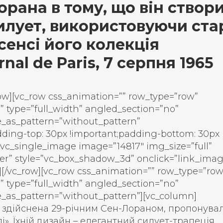
рана в тому, що він створ
лует, використовуючи ста
сенсі його колекція
rnal de Paris, 7 серпня 1965
row][vc_row css_animation=”” row_type=”row”
” type=”full_width” angled_section=”no”
e_as_pattern=”without_pattern”
ding-top: 30px !important;padding-bottom: 30px
][vc_single_image image=”14817″ img_size=”full”
er” style=”vc_box_shadow_3d” onclick=”link_imag
[/vc_row][vc_row css_animation=”” row_type=”row
” type=”full_width” angled_section=”no”
e_as_pattern=”without_pattern”][vc_column]
 здійснена 29-річним Сен-Лораном, пропонува
і». Їхній дизайн – елегантний силует-трапеція,