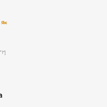
 Як
1″]
а