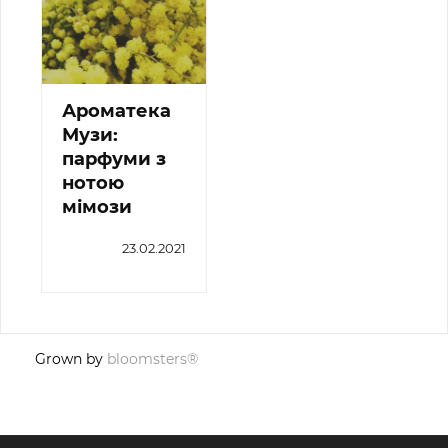
Ароматека
Музи:
парфуми з
нотою
мімози
23.02.2021
Grown by
bloomsters®