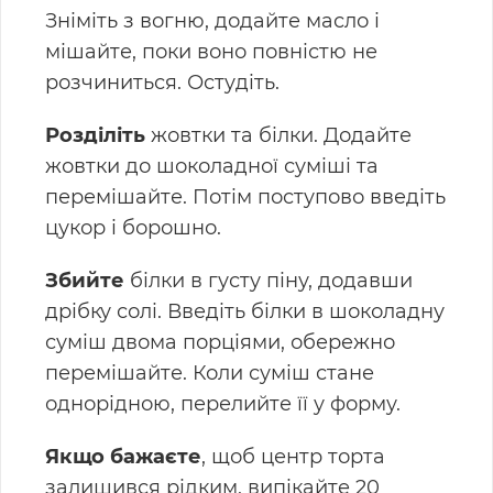
Зніміть з вогню, додайте масло і
мішайте, поки воно повністю не
розчиниться. Остудіть.
Розділіть
жовтки та білки. Додайте
жовтки до шоколадної суміші та
перемішайте. Потім поступово введіть
цукор і борошно.
Збийте
білки в густу піну, додавши
дрібку солі. Введіть білки в шоколадну
суміш двома порціями, обережно
перемішайте. Коли суміш стане
однорідною, перелийте її у форму.
Якщо бажаєте
, щоб центр торта
залишився рідким, випікайте 20