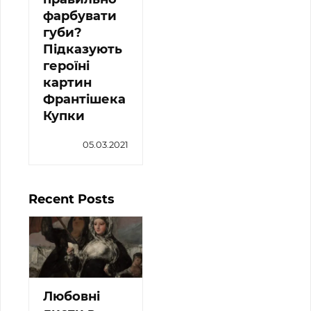
фарбувати
губи?
Підказують
героїні
картин
Франтішека
Купки
05.03.2021
Recent Posts
Любовні