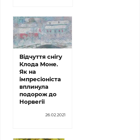
Відчуття снігу
Клода Моне.
Як на
імпресіоніста
вплинула
подорож до
Норвегії
26.02.2021