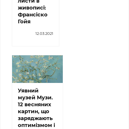
листи в
живописі:
Франсіско
Гойя
12.03.2021
Уявний
музей Музи.
12 весняних
картин, що
заряджають
оптимізмом і