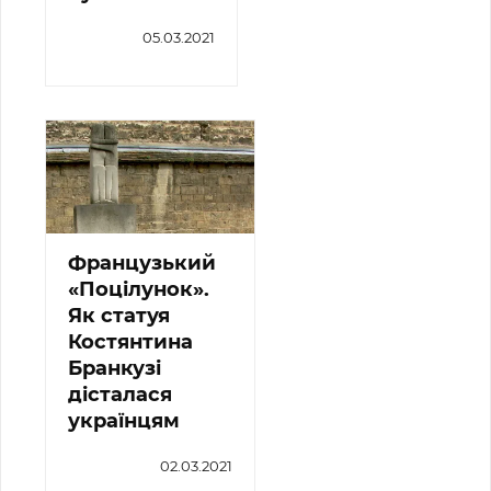
05.03.2021
Французький
«Поцілунок».
Як статуя
Костянтина
Бранкузі
дісталася
українцям
02.03.2021