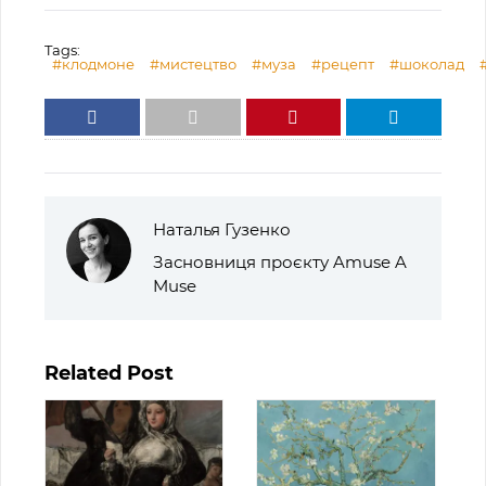
Tags:
#клодмоне
#мистецтво
#муза
#рецепт
#шоколад
Наталья Гузенко
Засновниця проєкту Amuse A
Muse
Related Post