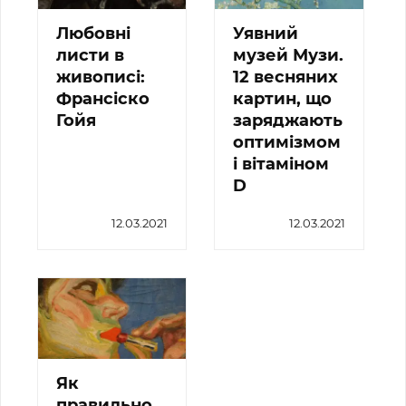
Любовні
Уявний
листи в
музей Музи.
живописі:
12 весняних
Франсіско
картин, що
Гойя
заряджають
оптимізмом
і вітаміном
D
12.03.2021
12.03.2021
Як
правильно