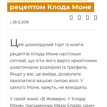
рецептом Клода Моне
28.12.2018
Ц
ей шоколадний торт із книги
рецептів Клода Моне настільки
ситний, що їсти його варто крихітними
шматочками розміром із трюфель.
Якщо у вас це вийде, дозвольте
захопитися вашою силою волі. У
самого Моне, кажуть, не виходило.
У своїй книзі «В Живерні. У Клода
Моне» письменник Марк Елдер, один