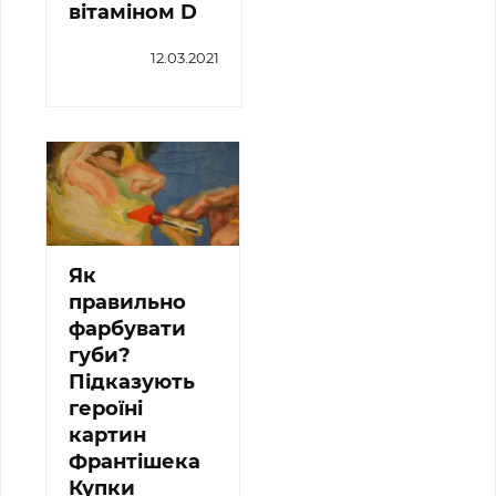
вітаміном D
12.03.2021
Як
правильно
фарбувати
губи?
Підказують
героїні
картин
Франтішека
Купки