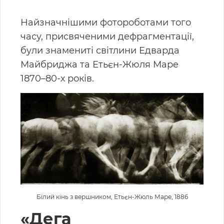
Найзначнішими фотороботами того
часу, присвяченими дефрагментації,
були знамениті світлини Едварда
Майбриджа та Етьєн-Жюля Маре
1870–80-х років.
Білий кінь з вершником, Етьєн-Жюль Маре, 1886
«Дега