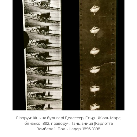
Ліворуч: Кінь на бульварі Делессер, Етьєн-Жюль Маре,
близько 1892; праворуч: Танцівниця (Карлотта
Замбеллі), Поль Надар, 1896-1898