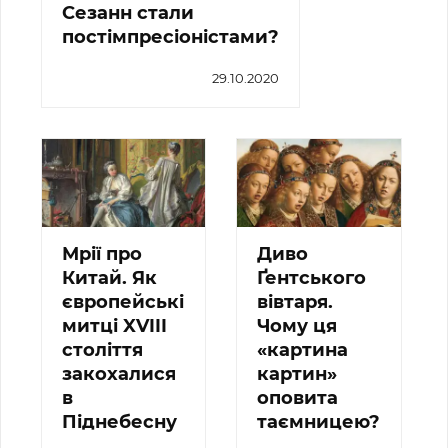
Сезанн стали
постімпресіоністами?
29.10.2020
Мрії про
Диво
Китай. Як
Ґентського
європейські
вівтаря.
митці XVIII
Чому ця
століття
«картина
закохалися
картин»
в
оповита
Піднебесну
таємницею?