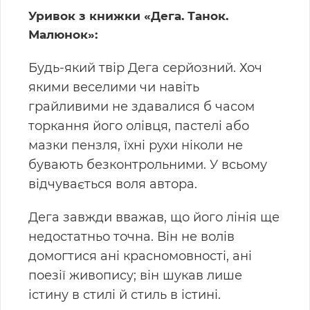
Уривок з книжки «Дега. Танок.
Малюнок»:
Будь-який твір Дега серйозний. Хоч
якими веселими чи навіть
грайливими не здавалися б часом
торкання його олівця, пастелі або
мазки пензля, їхні рухи ніколи не
бувають безконтрольними. У всьому
відчувається воля автора.
Дега завжди вважав, що його лінія ще
недостатньо точна. Він не волів
домогтися ані красномовності, ані
поезії живопису; він шукав лише
істину в стилі й стиль в істині.