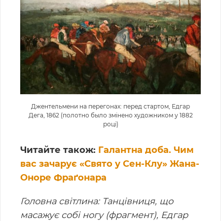
Джентельмени на перегонах: перед стартом, Едгар
Дега, 1862 (полотно было змінено художником у 1882
році)
Читайте також:
Галантна доба. Чим
вас зачарує «Свято у Сен-Клу» Жана-
Оноре Фраґонара
Головна світлина: Танцівниця, що
масажує собі ногу (фрагмент), Едгар