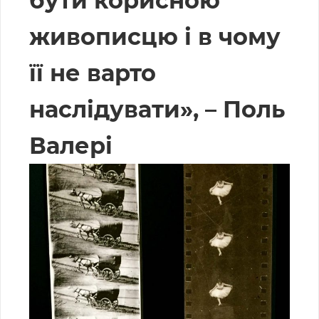
бути корисною
живописцю і в чому
її не варто
наслідувати», – Поль
Валері