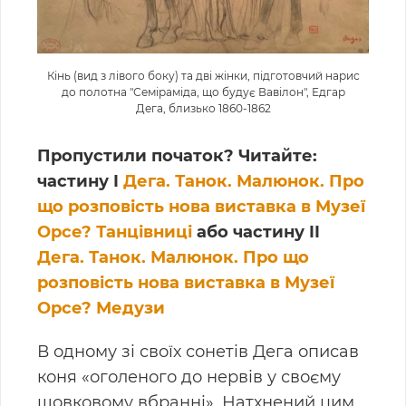
Кінь (вид з лівого боку) та дві жінки, підготовчий нарис
до полотна "Семіраміда, що будує Вавілон", Едгар
Дега, близько 1860-1862
Пропустили початок? Читайте:
частину I
Дега. Танок. Малюнок. Про
що розповість нова виставка в Музеї
Орсе? Танцівниці
або частину II
Дега. Танок. Малюнок. Про що
розповість нова виставка в Музеї
Орсе? Медузи
В одному зі своїх сонетів Дега описав
коня «оголеного до нервів у своєму
шовковому вбранні». Натхнений цим