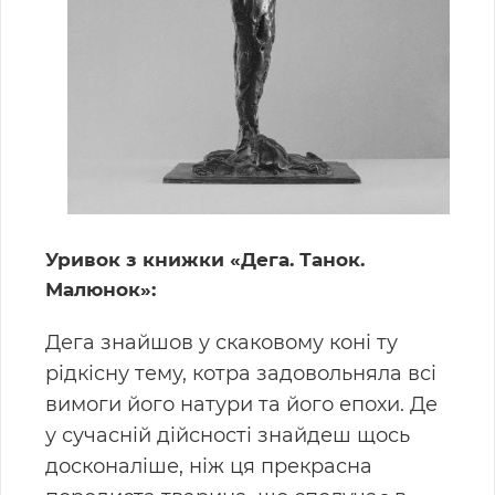
Уривок з книжки «Дега. Танок.
Малюнок»:
Дега знайшов у скаковому коні ту
рідкісну тему, котра задовольняла всі
вимоги його натури та його епохи. Де
у сучасній дійсності знайдеш щось
досконаліше, ніж ця прекрасна