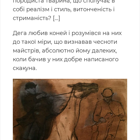
породиста тварина, що сполучає в
собі реалізм і стиль, витонченість і
стриманість? […]
Дега любив коней і розумівся на них
до такої міри, що визнавав чесноти
майстрів, абсолютно йому далеких,
коли бачив у них добре написаного
скакуна.