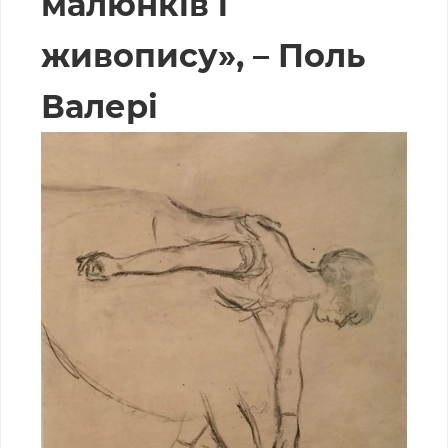
малюнків і
живопису», – Поль
Валері