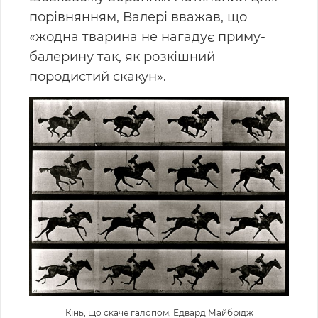
порівнянням, Валері вважав, що
«жодна тварина не нагадує приму-
балерину так, як розкішний
породистий скакун».
Кінь, що скаче галопом, Едвард Мaйбрідж