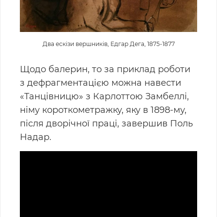
Два ескізи вершників, Едгар Дега, 1875-1877
Щодо балерин, то за приклад роботи
з дефрагментацією можна навести
«Танцівницю» з Карлоттою Замбеллі,
німу короткометражку, яку в 1898-му,
після дворічної праці, завершив Поль
Надар.