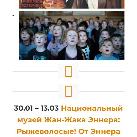
30.01 – 13.03
Национальный
музей Жан-Жака Эннера:
Рыжеволосые! От Эннера