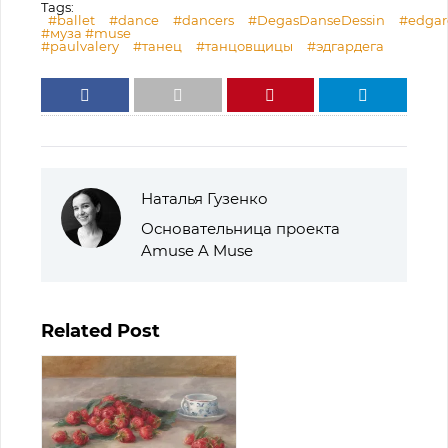
Tags:
#ballet
#dance
#dancers
#DegasDanseDessin
#edgar
#муза #muse
#paulvalery
#танец
#танцовщицы
#эдгардега
Наталья Гузенко
Основательница проекта
Amuse A Muse
Related Post