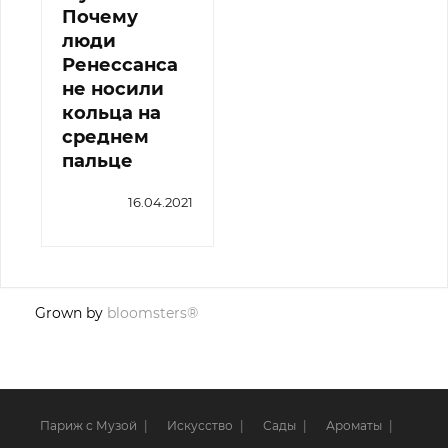
Почему
люди
Ренессанса
не носили
кольца на
среднем
пальце
16.04.2021
Grown by
bloomsters®
Париж с Музой
Искусство
Сады
Ароматы