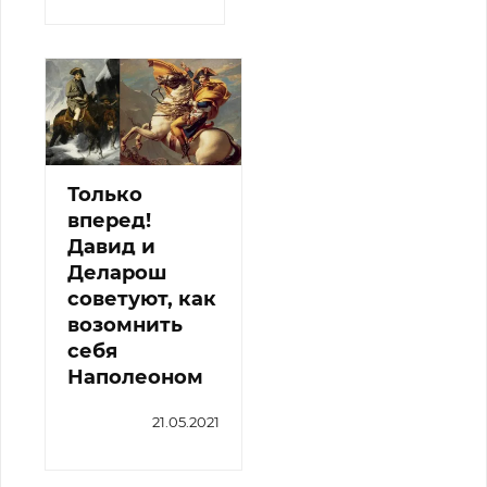
Только
вперед!
Давид и
Деларош
советуют, как
возомнить
себя
Наполеоном
21.05.2021