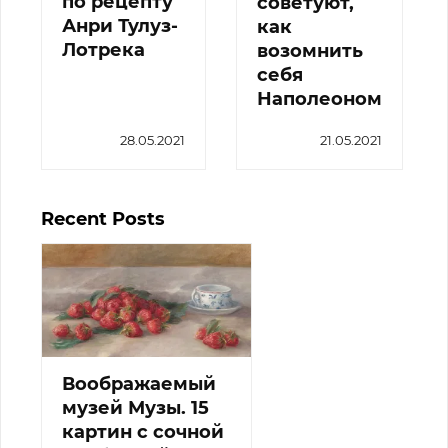
по рецепту
советуют,
Анри Тулуз-
как
Лотрека
возомнить
себя
Наполеоном
28.05.2021
21.05.2021
Recent Posts
Воображаемый
музей Музы. 15
картин с сочной