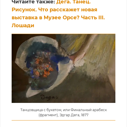
Читайте также:
Дега. Танец.
Рисунок. Что расскажет новая
выставка в Музее Орсе? Часть III.
Лошади
Танцовщица с букетом, или Финальный арабеск
(фрагмент), Эдгар Дега, 1877