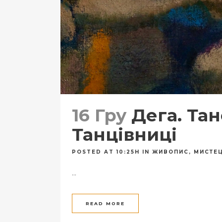
16 Гру
Дега. Тан
Танцівниці
POSTED AT 10:25H
IN
ЖИВОПИС
,
МИСТЕ
...
READ MORE