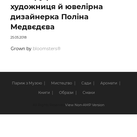
художниця й ювелірна
дизайнерка Поліна
Медвєдєва
25.05.2018
Grown by
bloomsters®
Париж з Музою
Мистецтво
Сади
Аромати
Книги
Образи
Смаки
All Rights Reserved
View Non-AMP Version