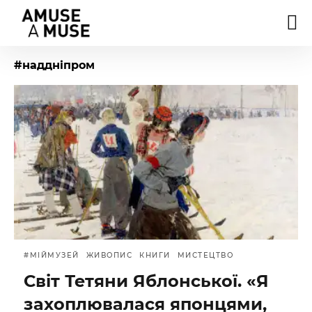
#наддніпром
#МІЙМУЗЕЙ
ЖИВОПИС
КНИГИ
МИСТЕЦТВО
Світ Тетяни Яблонської. «Я
захоплювалася японцями,