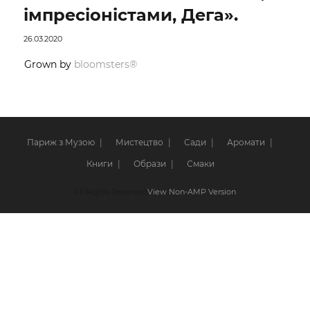
імпресіоністами, Дега».
26.03.2020
Grown by
bloomsters®
Париж з Музою
Мистецтво
Сади
Аромати
Книги
Образи
Смаки
All Rights Reserved
View Non-AMP Version