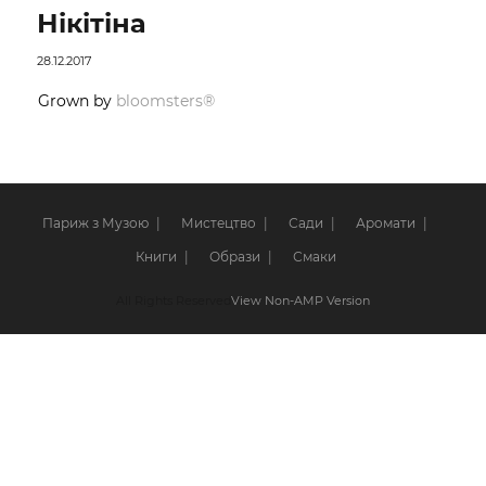
Нікітіна
28.12.2017
Grown by
bloomsters®
Париж з Музою
Мистецтво
Сади
Аромати
Книги
Образи
Смаки
All Rights Reserved
View Non-AMP Version