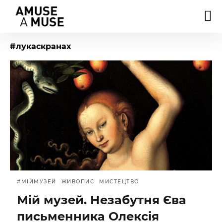
#лукаскранах
#МІЙМУЗЕЙ
ЖИВОПИС
МИСТЕЦТВО
Мій музей. Незабутня Єва
письменника Олексія