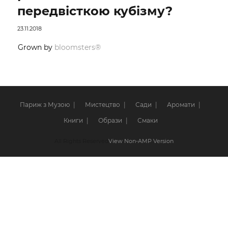
передвісткою кубізму?
23.11.2018
Grown by
bloomsters®
Париж з Музою
Мистецтво
Сади
Аромати
Книги
Образи
Смаки
All Rights Reserved
View Non-AMP Version