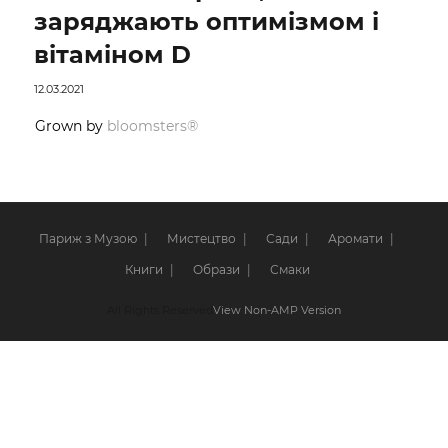
заряджають оптимізмом і
вітаміном D
12.03.2021
Grown by
bloomsters®
Париж з Музою
Мистецтво
Сади
Аромати
Книги
Образи
Смаки
All Rights Reserved
View Non-AMP Version