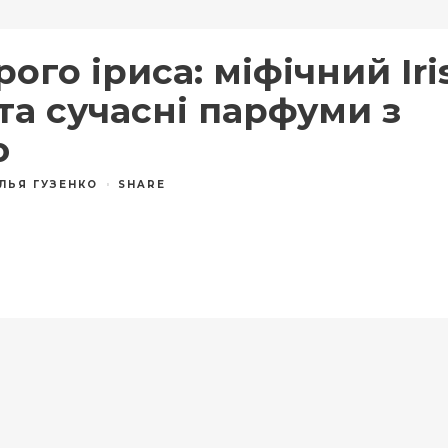
рого іриса: міфічний Iri
та сучасні парфуми з
ю
ЛЬЯ ГУЗЕНКО
SHARE