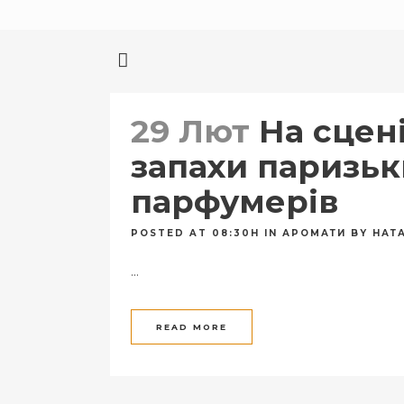
29 Лют
На сцен
запахи паризьк
парфумерів
POSTED AT 08:30H
IN
АРОМАТИ
BY
НАТ
...
READ MORE