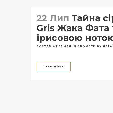
22 Лип
Тайна сі
Gris Жака Фата 
ірисовою ното
POSTED AT 13:43H
IN
АРОМАТИ
BY
НАТА
READ MORE