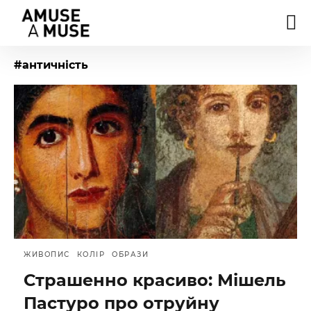
#античність
ЖИВОПИС
КОЛІР
ОБРАЗИ
Страшенно красиво: Мішель
Пастуро про отруйну