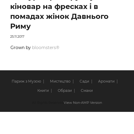
кіновар на фресках і в
помадах жінок Давнього
Риму
25.11.2017
Grown by
bloomsters®
Париж з Музою
Мистецтво
Сади
Аромати
Книги
Образи
Смаки
All Rights Reserved
View Non-AMP Version