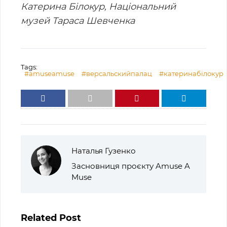
Катерина Білокур, Національний
музей Тараса Шевченка
Tags:
#amuseamuse
#версальскийпалац
#катеринабілокур
Наталья Гузенко
Засновниця проєкту Amuse A
Muse
Related Post