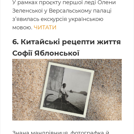
У рамках проєкту першої леді Олени
Зеленської у Версальському палаці
з’явилась екскурсія українською
мовою.
ЧИТАТИ
6. Китайські рецепти життя
Софії Яблонської
Знана мандрівниця, фотографка й