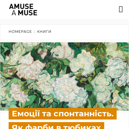
HOMEPAGE
КНИГИ
Емоції та спонтанність.
Як фарби в тюбиках