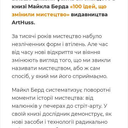
книзі Майкла Берда
«100 ідей, що
змінили мистецтво»
видавництва
ArtHuss
.
За тисячі років мистецтво набуло
незліченних форм і втілень. Але час
від часу нові відкриття чи віяння
змінюють вигляд того, що ми звикли
називати мистецтвом, або ж сам
спосіб, у який ми його сприймаємо.
Майкл Берд систематизує поворотні
моменти історії мистецтва: від
малюнків у печерах до стріт-арту. У
своїй книзі дослідник демонструє, як
нові засоби і технології радикально