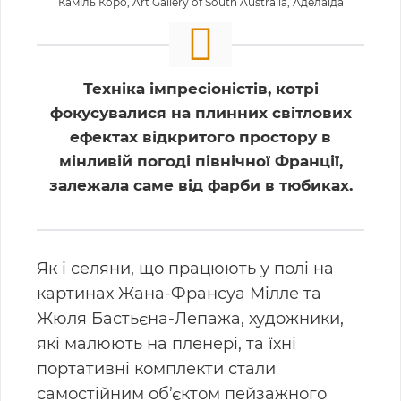
Каміль Коро, Art Gallery of South Australia, Аделаїда
Техніка імпресіоністів, котрі
фокусувалися на плинних світлових
ефектах відкритого простору в
мінливій погоді північної Франції,
залежала саме від фарби в тюбиках.
Як і селяни, що працюють у полі на
картинах Жана-Франсуа Мілле та
Жюля Бастьєна-Лепажа, художники,
які малюють на пленері, та їхні
портативні комплекти стали
самостійним об’єктом пейзажного