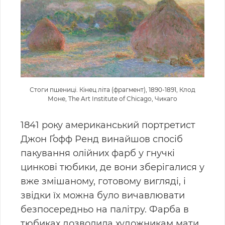
Стоги пшениці. Кінец літа (фрагмент), 1890-1891, Клод
Моне, The Art Institute of Chicago, Чикаго
1841 року американський портретист
Джон Ґофф Ренд винайшов спосіб
пакування
олійних фарб у гнучкі
цинкові тюбики, де вони зберігалися у
вже змішаному, готовому
вигляді, і
звідки їх можна було вичавлювати
безпосередньо на палітру. Фарба в
тюбиках
дозволила художникам мати