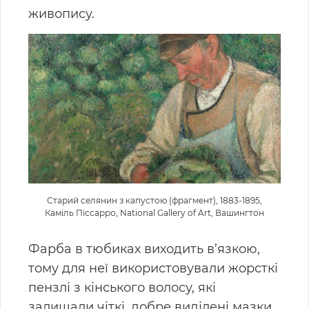
живопису.
Старий селянин з капустою (фрагмент), 1883-1895,
Каміль Піссарро, National Gallery of Art, Вашингтон
Фарба в тюбиках виходить в’язкою,
тому для неї використовували жорсткі
пензлі з кінського волосу, які
залишали чіткі, добре виділені мазки