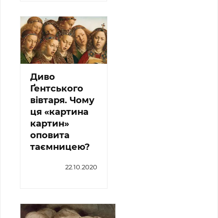
Диво
Ґентського
вівтаря. Чому
ця «картина
картин»
оповита
таємницею?
22.10.2020