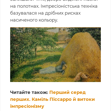
на полотнах. Імпресіоністська техніка
базувалася на дрібних рисках
насиченого кольору.
Читайте також:
Перший серед
перших. Каміль Піссарро й витоки
імпресіонізму