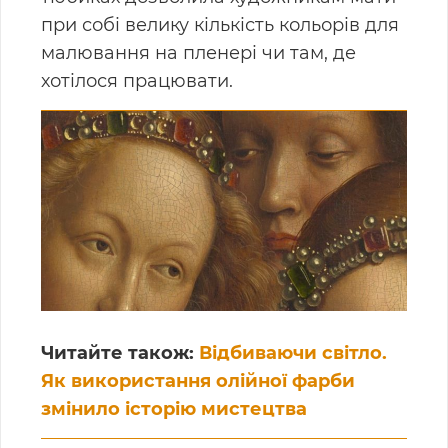
при собі велику кількість кольорів для
малювання
на пленері чи там, де
хотілося працювати.
Читайте також:
Відбиваючи світло.
Як використання олійної фарби
змінило історію мистецтва