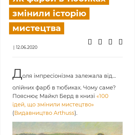
змінили історію
мистецтва
12.06.2020
Д
оля імпресіонізма залежала від…
олійних фарб в тюбиках. Чому саме?
Пояснює Майкл Берд в книзі
«100
ідей, що змінили мистецтво»
(
Видавництво Arthuss
).