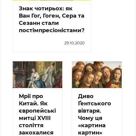
Знак чотирьох: як
Ван Гог, Гоген, Сера та
Сезанн стали
постімпресіоністами?
29.10.2020
Мрії про
Диво
Китай. Як
Ґентського
європейські
вівтаря.
митці XVIII
Чому ця
століття
«картина
закохалися
картин»