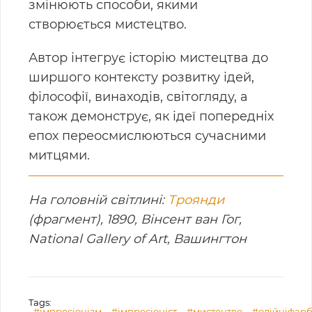
змінюють способи, якими
створюється мистецтво.
Автор інтегрує історію мистецтва до
ширшого контексту розвитку ідей,
філософії, винаходів, світогляду, а
також демонструє, як ідеї попередніх
епох переосмислюються сучасними
митцями.
На головній світлині:
Троянди
(фрагмент), 1890, Вінсент ван Гог,
National Gallery of Art, Вашингтон
Tags:
#імпресіонізм
#імпресіоніст
#мистецтво
#олійніфар