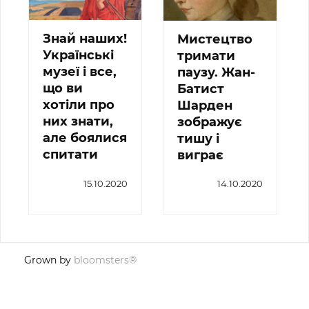
Знай наших!
Мистецтво
Українські
тримати
музеї і все,
паузу. Жан-
що ви
Батист
хотіли про
Шарден
них знати,
зображує
але боялися
тишу і
спитати
виграє
15.10.2020
14.10.2020
Grown by
bloomsters®