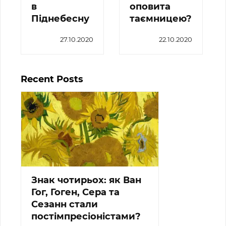
в
оповита
Піднебесну
таємницею?
27.10.2020
22.10.2020
Recent Posts
Знак чотирьох: як Ван
Гог, Гоген, Сера та
Сезанн стали
постімпресіоністами?