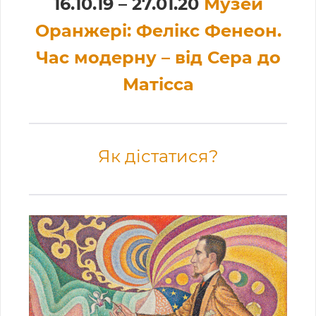
16.10.19 – 27.01.20
Музей
Оранжері: Фелікс Фенеон.
Час модерну – від Сера до
Матісса
Як дістатися?