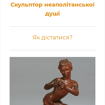
Скульптор неаполітанської
душі
Як дістатися?