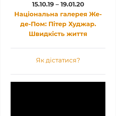
15.10.19 – 19.01.20
Національна галерея Же-
де-Пом: Пітер Худжар.
Швидкість життя
Як дістатися?