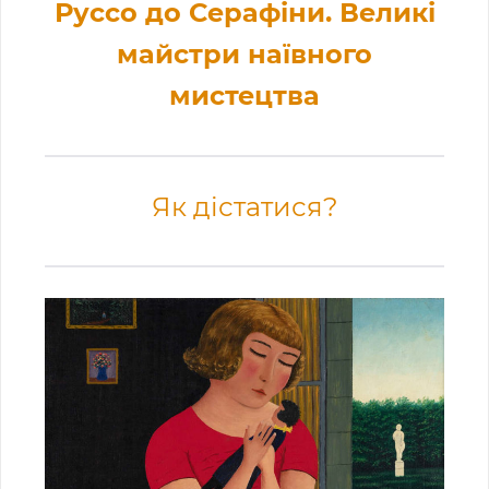
Руссо до Серафіни. Великі
майстри наївного
мистецтва
Як дістатися?