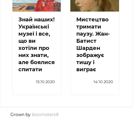
Знай наших!
Мистецтво
Українські
тримати
музеї і все,
паузу. Жан-
що ви
Батист
хотіли про
Шарден
них знати,
зображує
але боялися
тишу і
спитати
виграє
15.10.2020
14.10.2020
Grown by
bloomsters®