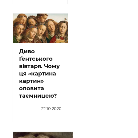
Диво
Ґентського
вівтаря. Чому
ця «картина
картин»
оповита
таємницею?
22.10.2020