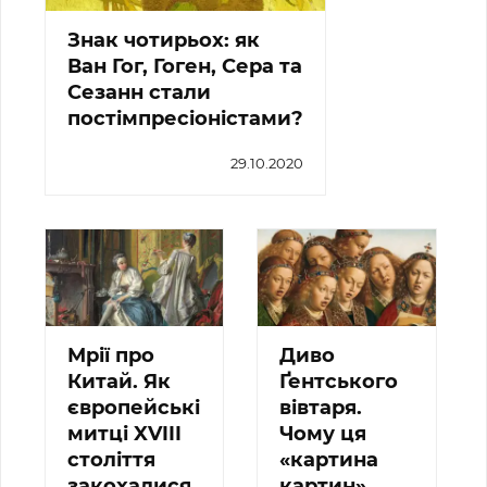
Знак чотирьох: як
Ван Гог, Гоген, Сера та
Сезанн стали
постімпресіоністами?
29.10.2020
Мрії про
Диво
Китай. Як
Ґентського
європейські
вівтаря.
митці XVIII
Чому ця
століття
«картина
закохалися
картин»