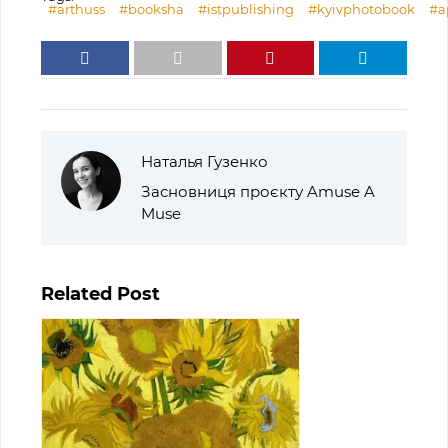
#arthuss
#booksha
#istpublishing
#kyivphotobook
#а
Наталья Гузенко
Засновниця проєкту Amuse A
Muse
Related Post