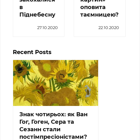
в
оповита
Піднебесну
таємницею?
27.10.2020
22.10.2020
Recent Posts
Знак чотирьох: як Ван
Гог, Гоген, Сера та
Сезанн стали
постімпресіоністами?