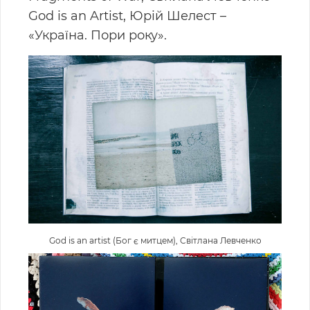
God is an Artist, Юрій Шелест
–
«Україна. Пори року».
God is an artist (Бог є митцем), Світлана Левченко