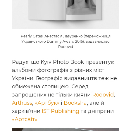
Pearly Gates, Анастасія Лазуренко (переможниця
Українського Dummy Award 2016), видавництво
Rodovid
Радує, що Kyiv Photo Book презентує
альбоми фотографів з різних міст
України. Географія видавництв теж не
обмежена столицею. Серед
запрошених не тільки кияни
Rodovid
,
Arthuss
,
«Артбук»
і
Booksha
, але й
харків’яни
IST Publishing
та дніпряни
«Артсвіт»
.