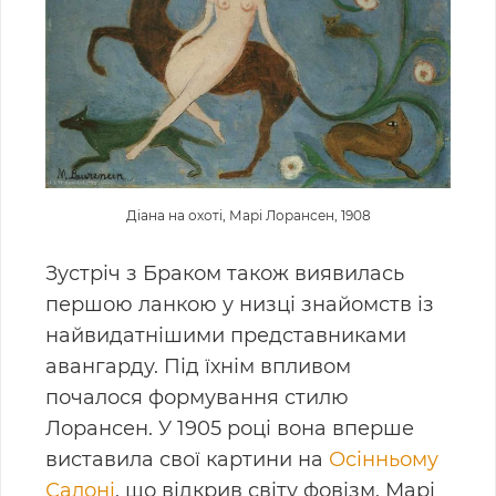
Діана на охоті, Марі Лорансен, 1908
Зустріч з Браком також виявилась
першою ланкою у низці знайомств із
найвидатнішими представниками
авангарду. Під їхнім впливом
почалося формування стилю
Лорансен. У 1905 році вона вперше
виставила свої картини на
Осінньому
Салоні
, що відкрив світу фовізм. Марі