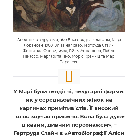
Аполлінер з друзями, або Благородна компанія, Марі
Лорансен, 1909. Зліва направо: Гертруда Стайн,
Фернанда Олив'є, муза, Гійом Аполлінер, Пабло
Пікассо, Маргарита Гійо, Моріс Кремніц та Марі
Лорансен
У Марі були тендітні, незугарні форми,
як у середньовічних жінок на
картинах примітивістів. Її високий
голос звучав приємно. Вона була дуже
цікавим, дивним персонажем», –
Гертруда Стайн в «Автобіографії Аліси