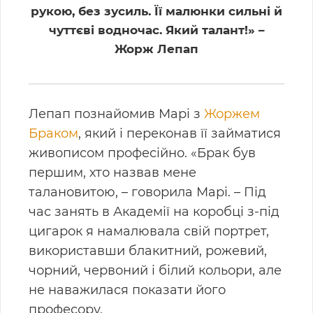
рукою, без зусиль. Її малюнки сильні й
чуттєві водночас. Який талант!» –
Жорж Лепап
Лепап познайомив Марі з
Жоржем
Браком
, який і переконав її займатися
живописом професійно. «Брак був
першим, хто назвав мене
талановитою, – говорила Марі. – Під
час занять в Академії на коробці з-під
цигарок я намалювала свій портрет,
використавши блакитний, рожевий,
чорний, червоний і білий кольори, але
не наважилася показати його
професору.