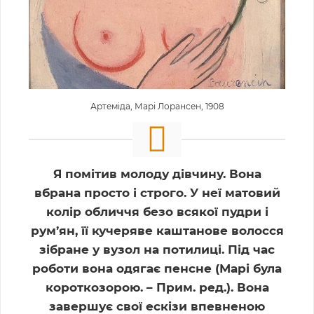
Артеміда, Марі Лорансен, 1908
Я помітив молоду дівчину. Вона
вбрана просто і строго. У неї матовий
колір обличчя безо всякої пудри і
рум’ян, її кучеряве каштанове волосся
зібране у вузол на потилиці. Під час
роботи вона одягає пенсне (Марі була
короткозорою. – Прим. ред.). Вона
завершує свої ескізи впевненою