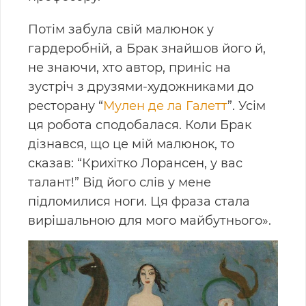
Потім забула свій малюнок у
гардеробній, а Брак знайшов його й,
не знаючи, хто автор, приніс на
зустріч з друзями-художниками до
ресторану “
Мулен де ла Галетт
”. Усім
ця робота сподобалася. Коли Брак
дізнався, що це мій малюнок, то
сказав: “Крихітко Лорансен, у вас
талант!” Від його слів у мене
підломилися ноги. Ця фраза стала
вирішальною для мого майбутнього».