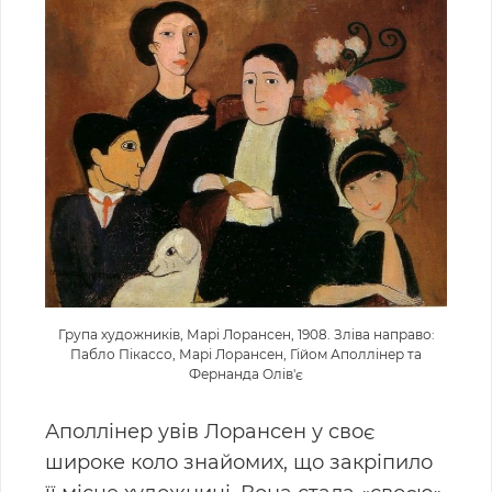
Група художників, Марі Лорансен, 1908. Зліва направо:
Пабло Пікассо, Марі Лорансен, Гійом Аполлінер та
Фернанда Олів'є
Аполлінер увів Лорансен у своє
широке коло знайомих, що закріпило