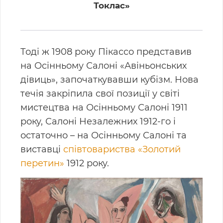
Токлас»
Тоді ж 1908 року Пікассо представив
на Осінньому Салоні «Авіньонських
дівиць», започаткувавши кубізм. Нова
течія закріпила свої позиції у світі
мистецтва на Осінньому Салоні 1911
року, Салоні Незалежних 1912-го і
остаточно – на Осінньому Салоні та
виставці
співтовариства «Золотий
перетин»
1912 року.