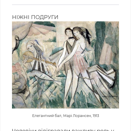
НІЖНІ ПОДРУГИ
Елегантний бал, Марі Лорансен, 1913
Чоловіки відігравали важливу роль у