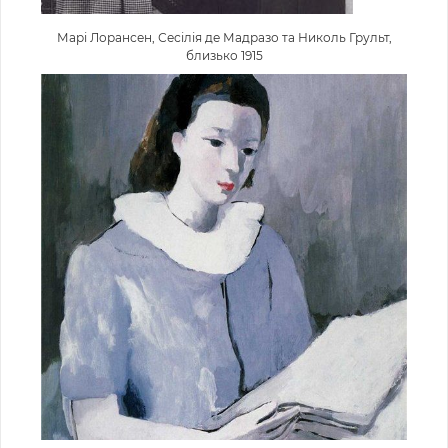
Марі Лорансен, Сесілія де Мадразо та Николь Грульт,
близько 1915