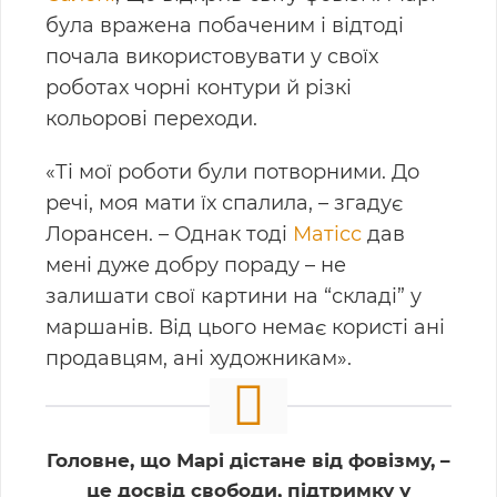
була вражена побаченим і відтоді
почала використовувати у своїх
роботах чорні контури й різкі
кольорові переходи.
«Ті мої роботи були потворними. До
речі, моя мати їх спалила, – згадує
Лорансен. – Однак тоді
Матісс
дав
мені дуже добру пораду – не
залишати свої картини на “складі” у
маршанів. Від цього немає користі ані
продавцям, ані художникам».
Головне, що Марі дістане від фовізму, –
це досвід свободи, підтримку у