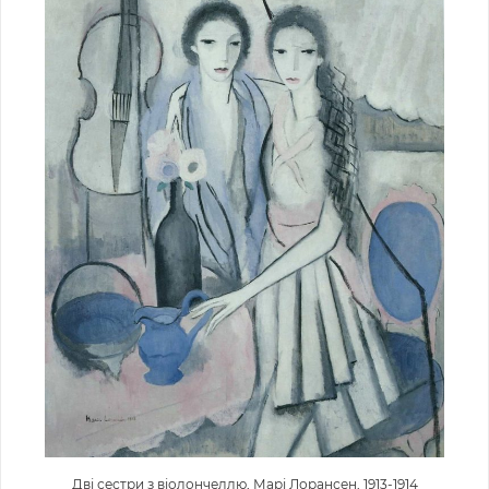
Дві сестри з віолончеллю, Марі Лорансен, 1913-1914