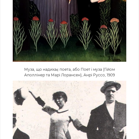
Муза, що надихає поета, або Поет і муза (Гійом
Аполлінер та Марі Лорансен), Анрі Руссо, 1909