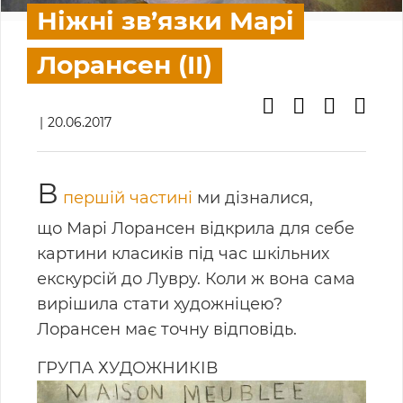
Ніжні зв’язки Марі
Лорансен (II)
20.06.2017
В
першій частині
ми дізналися,
що Марі Лорансен відкрила для себе
картини класиків під час шкільних
екскурсій до Лувру. Коли ж вона сама
вирішила стати художніцею?
Лорансен має точну відповідь.
ГРУПА ХУДОЖНИКІВ