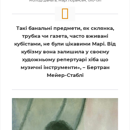
Молоді дівчата, Марі Лорансен, 1910-1911
Такі банальні предмети, як склянка,
трубка чи газета, часто вживані
кубістами, не були цікавими Марі. Від
кубізму вона залишила у своєму
художньому репертуарі хіба що
музичні інструменти», – Бертран
Мейер-Стаблі