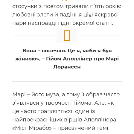
стосунки з поетом тривали п’ять років:
любовні злети й падіння цієї яскравої
пари насправді гідні окремої статті.
Вона – сонечко. Це я, якби я був
жінкою», – Гійом Аполлінер про Марі
Лорансен
Марі – його муза, а тому її образ часто
з’являвся у творчості Гійома. Але, як
це часто трапляється, один із
найпрекрасніших віршів Аполлінера –
«Міст Мірабо» – присвячений темі