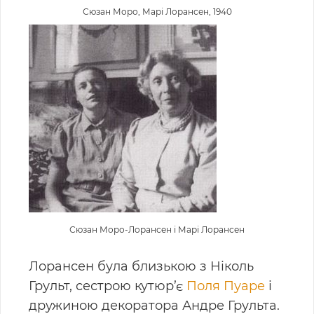
Сюзан Моро, Марі Лорансен, 1940
Сюзан Моро-Лорансен і Марі Лорансен
Лорансен була близькою з Ніколь
Грульт, сестрою кутюр’є
Поля Пуаре
і
дружиною декоратора Андре Грульта.