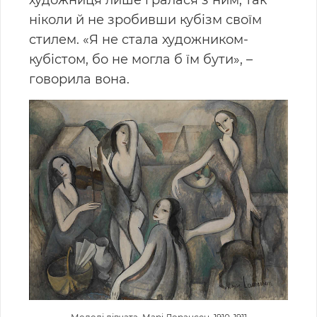
художниця лише гралася з ним, так
ніколи й не зробивши кубізм своїм
стилем. «Я не стала художником-
кубістом, бо не могла б їм бути», –
говорила вона.