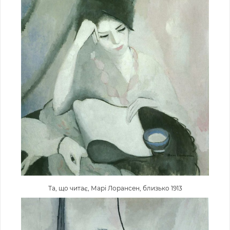
Та, що читає, Марі Лорансен, близько 1913