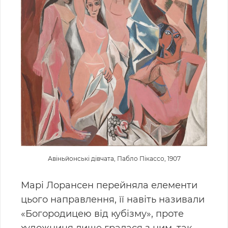
Авіньйонські дівчата, Пабло Пікассо, 1907
Марі Лорансен перейняла елементи
цього направлення, її навіть називали
«Богородицею від кубізму», проте