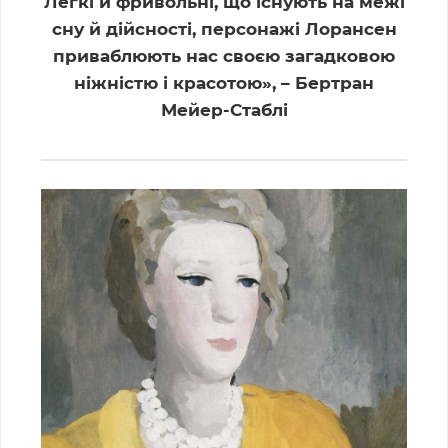
Легкі й фривольні, що існують на межі
сну й дійсності, персонажі Лорансен
приваблюють нас своєю загадковою
ніжністю і красотою», – Бертран
Мейер-Стаблі