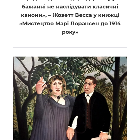
бажанні не наслідувати класичні
канони», – Жозетт Весса у книжці
«Мистецтво Марі Лорансен до 1914
року»