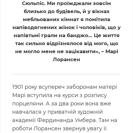
Сюльпіс. Ми проїжджали зовсім
близько до будівель, й у вікнах
мебльованих кімнат я помітила
напіводягнених жінок і чоловіків, що у
напівтьмі грали на банджо… Це життя
так сильно відрізнялося від мого, що
не могло мене не зацікавити», – Марі
Лорансен
1901 року всупереч заборонам матері
Марі вступила на курси з розпису
порцеляни. А за два роки вона вже
навчалася у приватній художній
академії Фердинанда Умбера. Там на
роботи Лорансен звернув увагу її