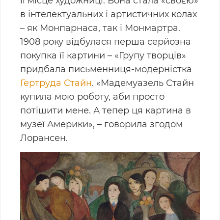
її місце художниці. Вона стала «своєю»
в інтелектуальних і артистичних колах
– як Монпарнаса, так і Монмартра.
1908 року відбулася перша серйозна
покупка її картини – «Групу творців»
придбала письменниця-модерністка
Гертруда Стайн
. «Мадемуазель Стайн
купила мою роботу, аби просто
потішити мене. А тепер ця картина в
музеї Америки», – говорила згодом
Лорансен.