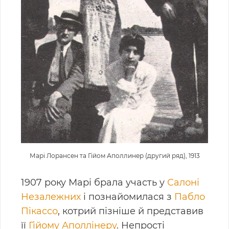
Марі Лорансен та Гійом Аполлинер (другий ряд), 1913
1907 року Марі брала участь у
Салоні
Незалежних
і познайомилася з
Пабло
Пікассо
, котрий пізніше й представив
її
Гійому Аполлінеру
. Непрості