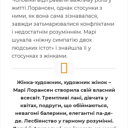
житті Лорансен, однак стосунки з
ними, як вона сама зізнавалася,
завжди затьмарювалися конфліктами
і недостатнім розумінням. Марі
шукала «ніжну симпатію двох
людських істот» і знайшла її у
стосунках з жінками.
Жінка-художник, художник жінок –
Марі Лорансен створила свій власний
всесвіт. Тремтливі лані, дівчата у
квітах, подруги, що обіймаються,
невагомі балерини, елегантні па-де-
де. Лесбіянство у гарному розумінні.