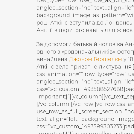
row_type=”row” use_row_as_full_scr
angled_section=”no” text_align=”lef
background_image_as_pattern=”with
році Аткінс вступила до Лондонськ
Англії відкритого навіть для жінок.
За допомоги батька й чоловіка А
одного з «родоначальників» фотогр
винайдена
Джоном Гершелєм
у 18
Аткінс вела приватне листування.[
css_animation=”” row_type=”row” us
angled_section=”no” text_align=”l
css=”.vc_custom_1493588527688{pad
!important;}”][vc_column][vc_text_
[/vc_column][/vc_row][vc_row css_a
use_row_as_full_screen_section=”no
text_align=”left” background_imag
css=”.vc_custom_1493589303233{pad