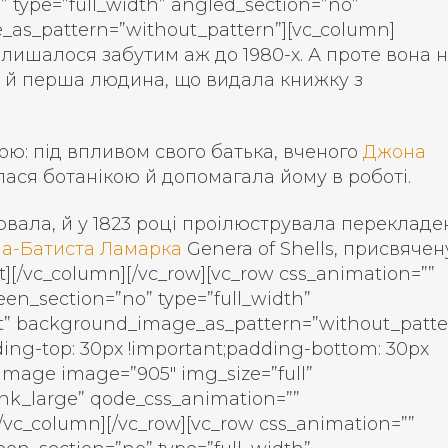
” type=”full_width” angled_section=”no”
e_as_pattern=”without_pattern”][vc_column]
залишалося забутим аж до 1980-х. А проте вона 
е й перша людина, що видала книжку з
ою: під впливом свого батька, вченого
Джона
алася ботанікою й допомагала йому в роботі.
вала, й у 1823 році проілюструвала перекладе
а-Батиста Ламарка
Genera of Shells, присвячен
[/vc_column][/vc_row][vc_row css_animation=””
een_section=”no” type=”full_width”
eft” background_image_as_pattern=”without_patte
ing-top: 30px !important;padding-bottom: 30px
_image image=”905″ img_size=”full”
ink_large” qode_css_animation=””
vc_column][/vc_row][vc_row css_animation=””