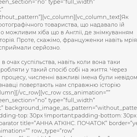
een_section=”no” type=”full_width”
t”
hout_pattern”][vc_column][vc_column_text]Як
фотографічного товариства, що надавало їй
ло можливим хіба що в Англії, де знімкуванням
орія. Проте, скажімо, француженки навіть мрі
и сприймали серйозно.
в очах суспільства, навіть коли вона таки
робляти у такий спосіб собі на життя. Через
процесу, численні важливі імена були невідомі
ознавці повертають нам справжню історію
olumn][/vc_row][vc_row css_animation=””
een_section=”no” type=”full_width”
eft” background_image_as_pattern=”without_patte
ding-top: 30px !important;padding-bottom: 30px
eparator title=”АННА АТКІНС. ПОЧАТОК” border=”ye
nimation=”” row_type=”row”