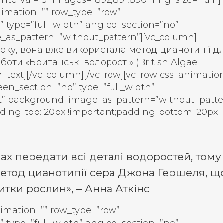
 interval=”3″ images=”892,891,890″ img_size=”full”]
nimation=”” row_type=”row”
” type=”full_width” angled_section=”no”
e_as_pattern=”without_pattern”][vc_column]
 року, вона вже використала метод цианотипії д
оти «Британські водорості» (British Algae:
_text][/vc_column][/vc_row][vc_row css_animatio
een_section=”no” type=”full_width”
eft” background_image_as_pattern=”without_patte
ding-top: 20px !important;padding-bottom: 20px
х передати всі деталі водоростей, тому
етод цианотипії сера Джона Гершеля, щ
тки рослин», – Анна Аткінс
nimation=”” row_type=”row”