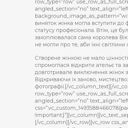
row_type=”row” use_row_as_full_scr
angled_section=”no” text_align=”lef
background_image_as_pattern=”wit
виняток жінка могла вступити до 
статусу професіонала. Втім, це бу
захоплювалася сама королева Вікт
не могли про те, аби їхні світлин
Створене жінкою не мало цінності 
спромоглася відкрити ательє та за
довготривале виключення жінок з 
Відкриваючи їх заново, мистецтв
фотографії.[/vc_column_text][/vc_c
row_type=”row” use_row_as_full_scr
angled_section=”no” text_align=”l
css=”.vc_custom_1493588466078{pad
!important;}”][vc_column][vc_text_s
[/vc_column][/vc_row][vc_row css_a