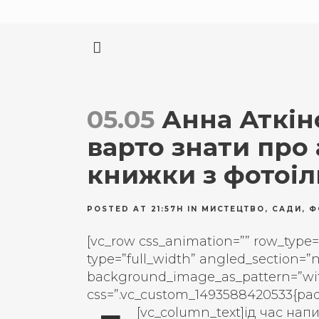
05.05
Анна Аткінс
варто знати про 
книжки з фотоі
POSTED AT 21:57H
IN
МИСТЕЦТВО
,
САДИ
,
Ф
[vc_row css_animation=”” row_type=
type=”full_width” angled_section=”no
background_image_as_pattern=”wi
css=”.vc_custom_1493588420533{padd
[vc_column_text]
ід час нап