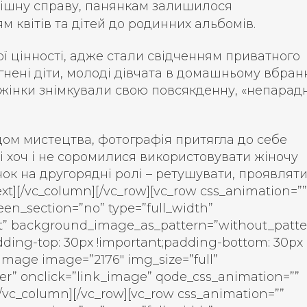
пішну справу, панянкам залишилося
 квітів та дітей до родинних альбомів.
ої цінності, адже стали свідченням приватного
ягнені діти, молоді дівчата в домашньому вбран
 жінки знімкували свою повсякденну, «непарад
ом мистецтва, фотографія притягла до себе
рі хоч і не соромилися використовувати жіночу
к на другорядні ролі – ретушувати, проявляти
t][/vc_column][/vc_row][vc_row css_animation=””
een_section=”no” type=”full_width”
eft” background_image_as_pattern=”without_patte
ding-top: 30px !important;padding-bottom: 30px
_image image=”2176″ img_size=”full”
er” onclick=”link_image” qode_css_animation=””
vc_column][/vc_row][vc_row css_animation=””