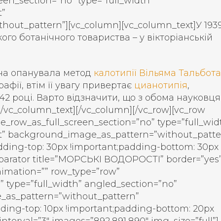
een_section=”no” type=”full_width”
t”
out_pattern”][vc_column][vc_column_text]У 193
ого ботанічного товариства – у вікторіанській
нна опанувала метод
калотипії Вільяма Тальбота
афії, втім її увагу привертає
цианотипія
,
42 році. Варто відзначити, що з обома науковц
/vc_column_text][/vc_column][/vc_row][vc_row
e_row_as_full_screen_section=”no” type=”full_wid
eft” background_image_as_pattern=”without_patte
ding-top: 30px !important;padding-bottom: 30px
separator title=”МОРСЬКІ ВОДОРОСТІ” border=”yes”
nimation=”” row_type=”row”
” type=”full_width” angled_section=”no”
e_as_pattern=”without_pattern”
ding-top: 10px !important;padding-bottom: 20px