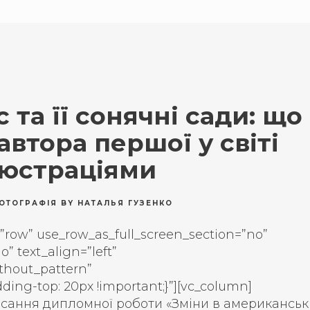
 та її сонячні сади: що
автора першої у світі
люстраціями
ОТОГРАФІЯ
BY
НАТАЛЬЯ ГУЗЕНКО
”row” use_row_as_full_screen_section=”no”
” text_align=”left”
thout_pattern”
ing-top: 20px !important;}”][vc_column]
исання дипломної роботи «Зміни в американськ