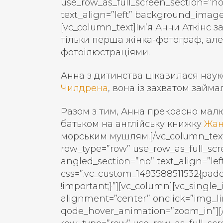
use_row_as_full_screen_section=”no
text_align=”left” background_imag
[vc_column_text]Ім’я Анни Аткінс 
тільки перша жінка-фотограф, ал
фотоілюстраціями.
Анна з дитинства цікавилася наук
Чилдрена
, вона із захватом займ
Разом з тим, Анна прекрасно малю
батьком на англійську книжку
Жан
морським мушлям.[/vc_column_text]
row_type=”row” use_row_as_full_scr
angled_section=”no” text_align=”l
css=”.vc_custom_1493588511532{padd
!important;}”][vc_column][vc_single
alignment=”center” onclick=”img_l
qode_hover_animation=”zoom_in”][/