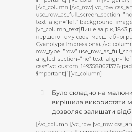
!important;}”][vc_column][vc_gallery
[/vc_column][/vc_row][vc_row css_a
use_row_as_full_screen_section=”no
text_align=”left” background_imag
[vc_column_text]Лише за рік, 1843
першого тому своєї масштабної роб
Cyanotype Impressions).[/vc_column
row_type=”row” use_row_as_full_scr
angled_section=”no” text_align=”l
css=”.vc_custom_1493588621378{pad
!important;}”][vc_column]
Було складно на малюнка
вирішила використати м
дозволяє залишати відби
[/vc_column][/vc_row][vc_row css_a