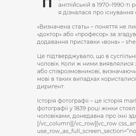
П
англійській в 1970–1990-ті
я дізналася про існування
«Визначена стать» – поняття не ли
«доктор» або «професор» за згадув
додавання приставки «вона» – she-d
Це підтверджувало, що в суспільн
чоловік. Коли ж ними виявлялися 
або співрозмовникові, визначаючи 
мові в таких випадках користалися
диригент.
Історія фотографії – це історія ma
фотографії у 1839 році жінки стоя
чоловіками, донедавна про їхні зд
[/vc_column][/vc_row][vc_row css_a
use_row_as_full_screen_section=”no