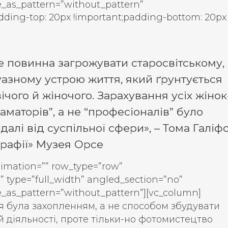
e_as_pattern=”without_pattern”
ding-top: 20px !important;padding-bottom: 20px
е повинна загрожувати старосвітському,
азному устрою життя, який ґрунтується
ічого й жіночого. Зарахування усіх жінок
“аматорів”, а не “професіоналів” було
алі від суспільної сфери», – Тома Галіфо
графії» Музея Орсе
nimation=”” row_type=”row”
” type=”full_width” angled_section=”no”
e_as_pattern=”without_pattern”][vc_column]
я була захопленням, а не способом збудувати
й діяльності, проте тільки-но фотомистецтво