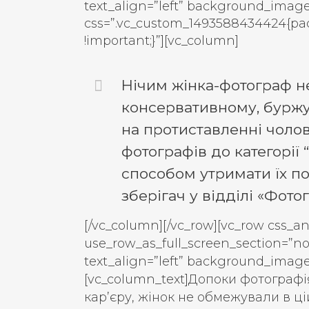
text_align=”left” background_imag
css=”.vc_custom_1493588434424{pad
!important;}”][vc_column]
Нічим жінка-фотограф н
консервативному, буржу
на протиставленні чолов
фотографів до категорії 
способом утримати їх под
зберігач у відділі «Фото
[/vc_column][/vc_row][vc_row css_a
use_row_as_full_screen_section=”no
text_align=”left” background_imag
[vc_column_text]Допоки фотографі
кар’єру, жінок не обмежували в ці