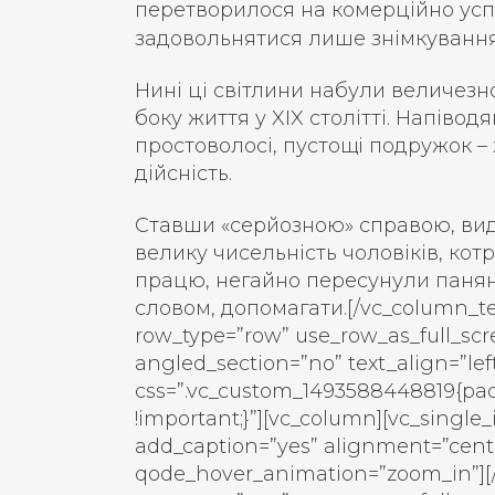
перетворилося на комерційно ус
задовольнятися лише знімкуванням
Нині ці світлини набули величезн
боку життя у XIX столітті. Напівод
простоволосі, пустощі подружок –
дійсність.
Ставши «серйозною» справою, вид
велику чисельність чоловіків, кот
працю, негайно пересунули паняно
словом, допомагати.[/vc_column_tex
row_type=”row” use_row_as_full_scr
angled_section=”no” text_align=”l
css=”.vc_custom_1493588448819{pad
!important;}”][vc_column][vc_single
add_caption=”yes” alignment=”cent
qode_hover_animation=”zoom_in”][/