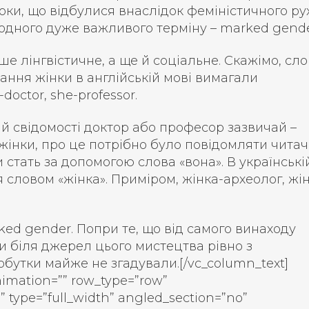
 роки, що відбулися внаслідок феміністичного ру
 одного дуже важливого терміну – marked gende
ше лінгвістичне, а ще й соціальне. Скажімо, сл
ання жінки в англійській мові вимагали
octor, she-professor.
ій свідомості доктор або професор зазвичай –
жінки, про це потрібно було повідомляти читач
стать за допомогою слова «вона». В українські
 словом «жінка». Приміром, жінка-археолог, жі
rked gender. Попри те, що від самого винаходу
ли біля джерел цього мистецтва рівно з
обутки майже не згадували.[/vc_column_text]
nimation=”” row_type=”row”
” type=”full_width” angled_section=”no”