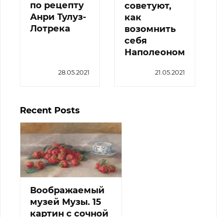
по рецепту
советуют,
Анри Тулуз-
как
Лотрека
возомнить
себя
Наполеоном
28.05.2021
21.05.2021
Recent Posts
Воображаемый
музей Музы. 15
картин с сочной