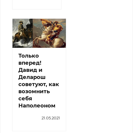
Только
вперед!
Давид и
Деларош
советуют, как
возомнить
себя
Наполеоном
21.05.2021