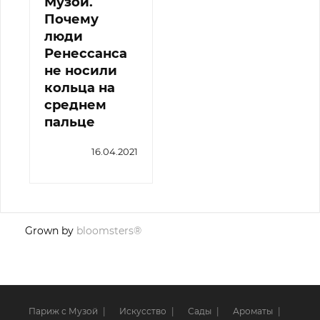
Музой.
Почему
люди
Ренессанса
не носили
кольца на
среднем
пальце
16.04.2021
Grown by
bloomsters®
Париж с Музой
Искусство
Сады
Ароматы