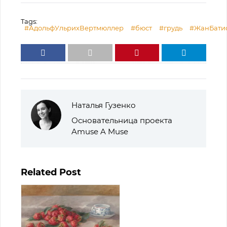
Tags:
#АдольфУльрихВертмюллер
#бюст
#грудь
#ЖанБатис
Наталья Гузенко
Основательница проекта
Amuse A Muse
Related Post